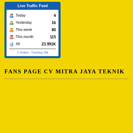
Live Traffic Feed
4
Today
16
Yesterday
80
This week
115
This month
23.991K
All
1 Online
-
Tracking ON
FANS PAGE CV MITRA JAYA TEKNIK