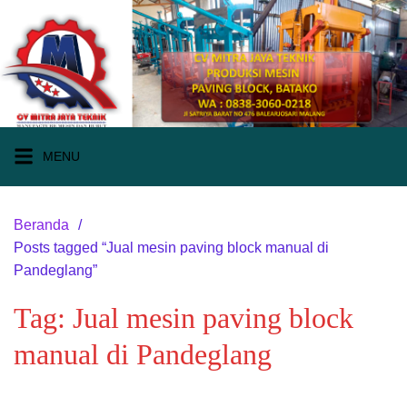
Langsung
ke
konten
MENU
Beranda
Posts tagged “Jual mesin paving block manual di
Pandeglang”
Tag:
Jual mesin paving block
manual di Pandeglang