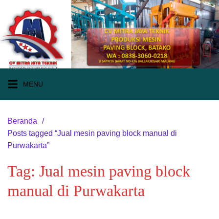
Langsung
ke
konten
MENU
Beranda
Posts tagged “Jual mesin paving block manual di
Purwakarta”
Tag:
Jual mesin paving block
manual di Purwakarta