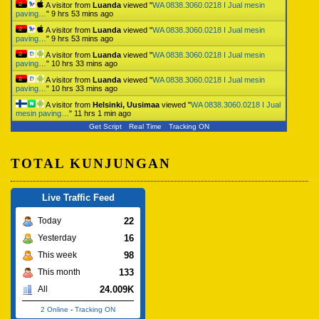
A visitor from
Luanda
viewed "
WA 0838.3060.0218 I Jual mesin
paving…
"
9 hrs 53 mins ago
A visitor from
Luanda
viewed "
WA 0838.3060.0218 I Jual mesin
paving…
"
9 hrs 53 mins ago
A visitor from
Luanda
viewed "
WA 0838.3060.0218 I Jual mesin
paving…
"
10 hrs 33 mins ago
A visitor from
Luanda
viewed "
WA 0838.3060.0218 I Jual mesin
paving…
"
10 hrs 33 mins ago
A visitor from
Helsinki, Uusimaa
viewed "
WA 0838.3060.0218 I Jual
mesin paving…
"
11 hrs 1 min ago
Get Script
Real Time
Tracking ON
TOTAL KUNJUNGAN
Live Traffic Feed
22
Today
16
Yesterday
98
This week
133
This month
24.009K
All
2 Online
-
Tracking ON