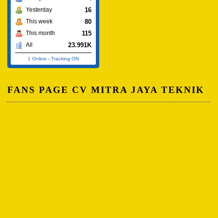
16
Yesterday
80
This week
115
This month
23.991K
All
1 Online
-
Tracking ON
FANS PAGE CV MITRA JAYA TEKNIK