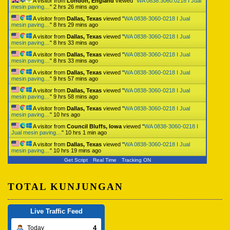
A visitor from
London, England
viewed "
WA 0838.3060.0218 I Jual
mesin paving…
"
2 hrs 26 mins ago
A visitor from
Dallas, Texas
viewed "
WA 0838-3060-0218 I Jual
mesin paving…
"
8 hrs 29 mins ago
A visitor from
Dallas, Texas
viewed "
WA 0838-3060-0218 I Jual
mesin paving…
"
8 hrs 33 mins ago
A visitor from
Dallas, Texas
viewed "
WA 0838-3060-0218 I Jual
mesin paving…
"
8 hrs 33 mins ago
A visitor from
Dallas, Texas
viewed "
WA 0838-3060-0218 I Jual
mesin paving…
"
9 hrs 57 mins ago
A visitor from
Dallas, Texas
viewed "
WA 0838-3060-0218 I Jual
mesin paving…
"
9 hrs 58 mins ago
A visitor from
Dallas, Texas
viewed "
WA 0838-3060-0218 I Jual
mesin paving…
"
10 hrs ago
A visitor from
Council Bluffs, Iowa
viewed "
WA 0838-3060-0218 I
Jual mesin paving…
"
10 hrs 1 min ago
A visitor from
Dallas, Texas
viewed "
WA 0838-3060-0218 I Jual
mesin paving…
"
10 hrs 19 mins ago
Get Script
Real Time
Tracking ON
TOTAL KUNJUNGAN
Live Traffic Feed
4
Today