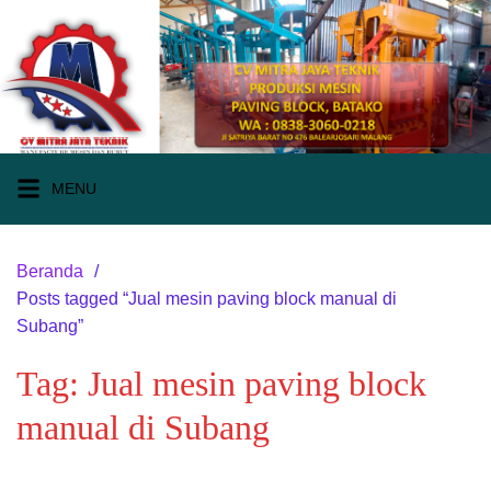
Langsung
ke
konten
MENU
Beranda
Posts tagged “Jual mesin paving block manual di
Subang”
Tag:
Jual mesin paving block
manual di Subang