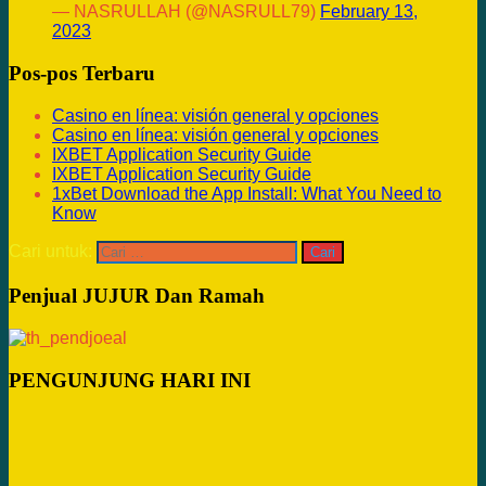
— NASRULLAH (@NASRULL79)
February 13,
2023
Pos-pos Terbaru
Casino en línea: visión general y opciones
Casino en línea: visión general y opciones
IXBET Application Security Guide
IXBET Application Security Guide
1xBet Download the App Install: What You Need to
Know
Cari untuk:
Penjual JUJUR Dan Ramah
PENGUNJUNG HARI INI