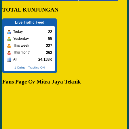
TOTAL KUNJUNGAN
Live Traffic Feed
22
Today
55
Yesterday
227
This week
262
This month
24.138K
All
1 Online
-
Tracking ON
Fans Page Cv Mitra Jaya Teknik