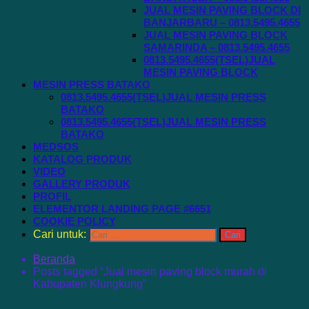
JUAL MESIN PAVING BLOCK DI
BANJARBARU – 0813.5495.4655
JUAL MESIN PAVING BLOCK
SAMARINDA – 0813.5495.4655
0813.5495.4655(TSEL)JUAL
MESIN PAVING BLOCK
MESIN PRESS BATAKO
0813.5495.4655(TSEL)JUAL MESIN PRESS
BATAKO
0813.5495.4655(TSEL)JUAL MESIN PRESS
BATAKO
MEDSOS
KATALOG PRODUK
VIDEO
GALLERY PRODUK
PROFIL
ELEMENTOR LANDING PAGE #6651
COOKIE POLICY
Cari untuk:
Beranda
Posts tagged “Jual mesin paving block murah di
Kabupaten Klungkung”