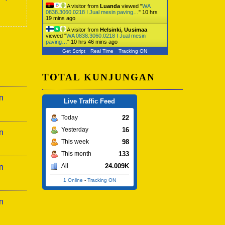
A visitor from
Luanda
viewed "
WA
0838.3060.0218 I Jual mesin paving…
"
10 hrs
19 mins ago
A visitor from
Helsinki, Uusimaa
viewed "
WA 0838.3060.0218 I Jual mesin
paving…
"
10 hrs 46 mins ago
Get Script
Real Time
Tracking ON
TOTAL KUNJUNGAN
n
Live Traffic Feed
22
Today
16
Yesterday
n
98
This week
133
This month
24.009K
All
n
1 Online
-
Tracking ON
n