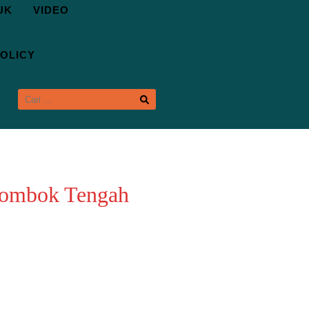
UK
VIDEO
OLICY
CARI
UNTUK:
 Lombok Tengah