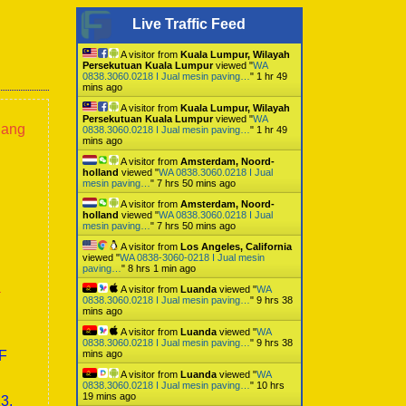
Live Traffic Feed
A visitor from
Kuala Lumpur, Wilayah
Persekutuan Kuala Lumpur
viewed "
WA
0838.3060.0218 I Jual mesin paving…
"
1 hr 49
mins ago
A visitor from
Kuala Lumpur, Wilayah
Persekutuan Kuala Lumpur
viewed "
WA
lang
0838.3060.0218 I Jual mesin paving…
"
1 hr 49
mins ago
A visitor from
Amsterdam, Noord-
holland
viewed "
WA 0838.3060.0218 I Jual
mesin paving…
"
7 hrs 50 mins ago
A visitor from
Amsterdam, Noord-
holland
viewed "
WA 0838.3060.0218 I Jual
mesin paving…
"
7 hrs 50 mins ago
A visitor from
Los Angeles, California
viewed "
WA 0838-3060-0218 I Jual mesin
paving…
"
8 hrs 1 min ago
a
A visitor from
Luanda
viewed "
WA
0838.3060.0218 I Jual mesin paving…
"
9 hrs 38
mins ago
A visitor from
Luanda
viewed "
WA
0838.3060.0218 I Jual mesin paving…
"
9 hrs 38
0F
mins ago
A visitor from
Luanda
viewed "
WA
0838.3060.0218 I Jual mesin paving…
"
10 hrs
19 mins ago
3,