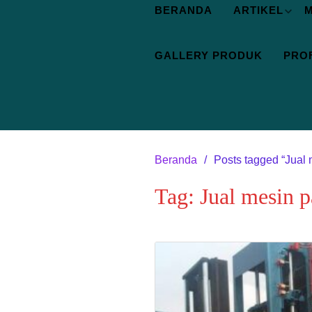
BERANDA
ARTIKEL
M
GALLERY PRODUK
PROF
Beranda
Posts tagged “Jual
Tag:
Jual mesin 