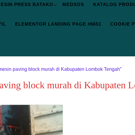
ESIN PRESS BATAKO
MEDSOS
KATALOG PROD
IL
ELEMENTOR LANDING PAGE #6651
COOKIE P
 mesin paving block murah di Kabupaten Lombok Tengah”
paving block murah di Kabupaten