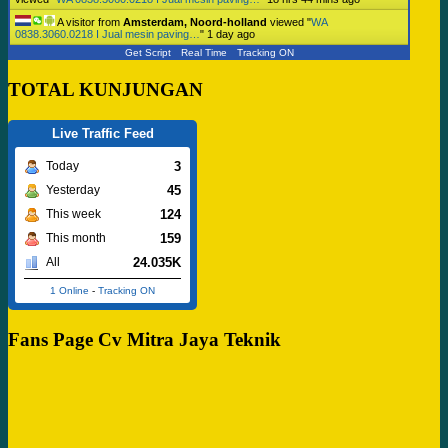
A visitor from
Amsterdam, Noord-holland
viewed "
WA
0838.3060.0218 I Jual mesin paving…
"
1 day ago
Get Script
Real Time
Tracking ON
TOTAL KUNJUNGAN
Live Traffic Feed
3
Today
45
Yesterday
124
This week
159
This month
24.035K
All
1 Online
-
Tracking ON
Fans Page Cv Mitra Jaya Teknik