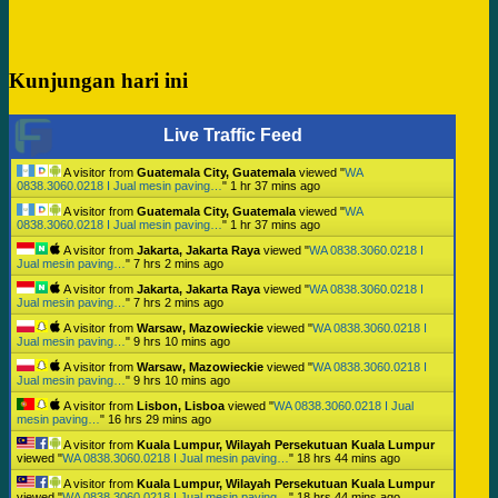
Kunjungan hari ini
Live Traffic Feed
A visitor from
Guatemala City, Guatemala
viewed "
WA
0838.3060.0218 I Jual mesin paving…
"
1 hr 37 mins ago
A visitor from
Guatemala City, Guatemala
viewed "
WA
0838.3060.0218 I Jual mesin paving…
"
1 hr 37 mins ago
A visitor from
Jakarta, Jakarta Raya
viewed "
WA 0838.3060.0218 I
Jual mesin paving…
"
7 hrs 2 mins ago
A visitor from
Jakarta, Jakarta Raya
viewed "
WA 0838.3060.0218 I
Jual mesin paving…
"
7 hrs 2 mins ago
A visitor from
Warsaw, Mazowieckie
viewed "
WA 0838.3060.0218 I
Jual mesin paving…
"
9 hrs 10 mins ago
A visitor from
Warsaw, Mazowieckie
viewed "
WA 0838.3060.0218 I
Jual mesin paving…
"
9 hrs 10 mins ago
A visitor from
Lisbon, Lisboa
viewed "
WA 0838.3060.0218 I Jual
mesin paving…
"
16 hrs 29 mins ago
A visitor from
Kuala Lumpur, Wilayah Persekutuan Kuala Lumpur
viewed "
WA 0838.3060.0218 I Jual mesin paving…
"
18 hrs 44 mins ago
A visitor from
Kuala Lumpur, Wilayah Persekutuan Kuala Lumpur
viewed "
WA 0838.3060.0218 I Jual mesin paving…
"
18 hrs 44 mins ago