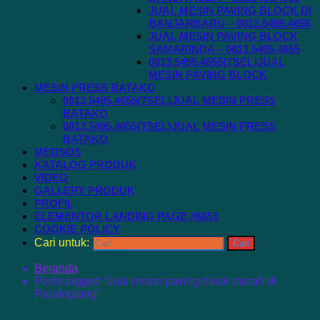
JUAL MESIN PAVING BLOCK DI
BANJARBARU – 0813.5495.4655
JUAL MESIN PAVING BLOCK
SAMARINDA – 0813.5495.4655
0813.5495.4655(TSEL)JUAL
MESIN PAVING BLOCK
MESIN PRESS BATAKO
0813.5495.4655(TSEL)JUAL MESIN PRESS
BATAKO
0813.5495.4655(TSEL)JUAL MESIN PRESS
BATAKO
MEDSOS
KATALOG PRODUK
VIDEO
GALLERY PRODUK
PROFIL
ELEMENTOR LANDING PAGE #6651
COOKIE POLICY
Cari untuk:
Beranda
Posts tagged “Jual mesin paving block murah di
Pandeglang”