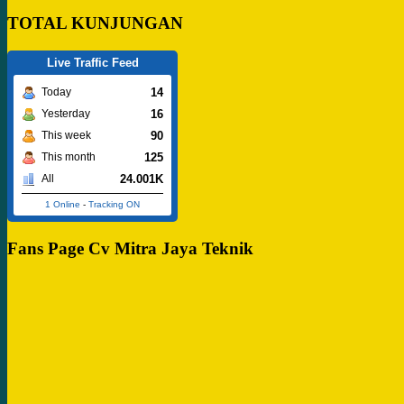
TOTAL KUNJUNGAN
Live Traffic Feed
14
Today
16
Yesterday
90
This week
125
This month
24.001K
All
1 Online
-
Tracking ON
Fans Page Cv Mitra Jaya Teknik