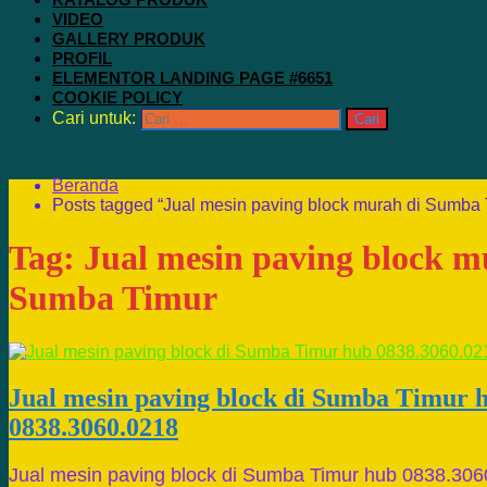
VIDEO
GALLERY PRODUK
PROFIL
ELEMENTOR LANDING PAGE #6651
COOKIE POLICY
Cari untuk:
Beranda
Posts tagged “Jual mesin paving block murah di Sumba 
Tag:
Jual mesin paving block m
Sumba Timur
Jual mesin paving block di Sumba Timur 
0838.3060.0218
Jual mesin paving block di Sumba Timur hub 0838.306