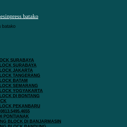
 BLOCK SURABAYA
 BLOCK SURABAYA
 BLOCK JAKARTA
G BLOCK TANGERANG
 BLOCK BATAM
G BLOCK SEMARANG
G BLOCK YOGYAKARTA
 BLOCK DI BONTANG
OCK
G BLOCK PEKANBARU
813.5495.4655
 DI PONTIANAK
AVING BLOCK DI BANJARMASIN
AVING BLOCK BANDUNG