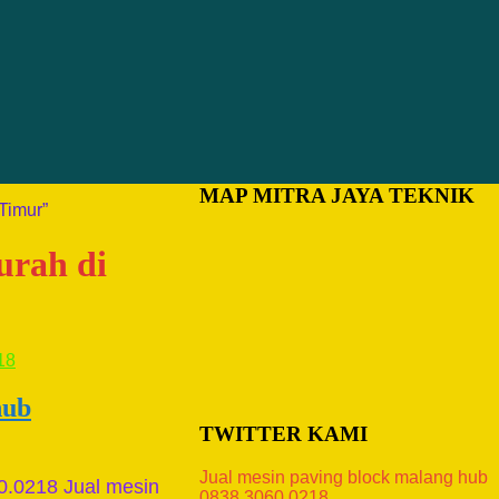
MAP MITRA JAYA TEKNIK
Timur”
urah di
hub
TWITTER KAMI
Jual mesin paving block malang hub
0.0218 Jual mesin
0838.3060.0218