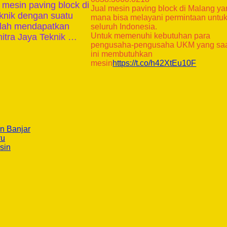
mesin paving block di
Jual mesin paving block di Malang y
eknik dengan suatu
mana bisa melayani permintaan untu
telah mendapatkan
seluruh Indonesia.
Untuk memenuhi kebutuhan para
itra Jaya Teknik …
pengusaha-pengusaha UKM yang sa
ini membutuhkan
mesin
https://t.co/h42XtEu10F
n Banjar
ru
sin