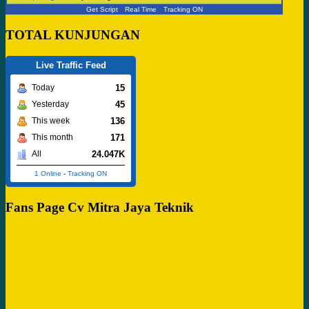
Get Script
Real Time
Tracking ON
TOTAL KUNJUNGAN
Live Traffic Feed
15
Today
45
Yesterday
136
This week
171
This month
24.047K
All
1 Online
-
Tracking ON
Fans Page Cv Mitra Jaya Teknik