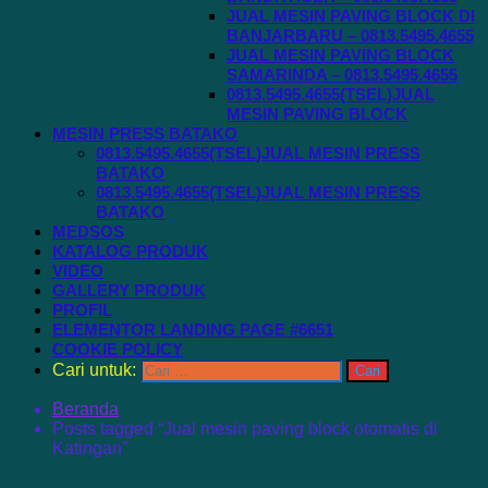
JUAL MESIN PAVING BLOCK DI
BANJARBARU – 0813.5495.4655
JUAL MESIN PAVING BLOCK
SAMARINDA – 0813.5495.4655
0813.5495.4655(TSEL)JUAL
MESIN PAVING BLOCK
MESIN PRESS BATAKO
0813.5495.4655(TSEL)JUAL MESIN PRESS
BATAKO
0813.5495.4655(TSEL)JUAL MESIN PRESS
BATAKO
MEDSOS
KATALOG PRODUK
VIDEO
GALLERY PRODUK
PROFIL
ELEMENTOR LANDING PAGE #6651
COOKIE POLICY
Cari untuk:
Beranda
Posts tagged “Jual mesin paving block otomatis di
Katingan”