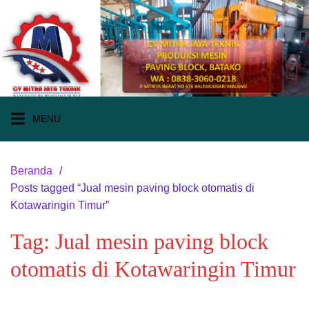
Langsung
ke
konten
MENU
Beranda
Posts tagged “Jual mesin paving block otomatis di
Kotawaringin Timur”
Tag:
Jual mesin paving block
otomatis di Kotawaringin Timur