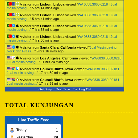
A visitor from
Lisbon, Lisboa
viewed "
WA 0838.3060.0218 I Jual
mesin paving…
"
5 hrs 41 mins ago
A visitor from
Lisbon, Lisboa
viewed "
WA 0838.3060.0218 I Jual
mesin paving…
"
5 hrs 41 mins ago
A visitor from
Lisbon, Lisboa
viewed "
WA 0838.3060.0218 I Jual
mesin paving…
"
7 hrs 58 mins ago
A visitor from
Lisbon, Lisboa
viewed "
WA 0838.3060.0218 I Jual
mesin paving…
"
7 hrs 58 mins ago
A visitor from
Santa Clara, California
viewed "
Jual Mesin paving
block dan Press…
"
9 hrs 16 mins ago
A visitor from
Los Angeles, California
viewed "
WA 0838.3060.0218
I Jual mesin paving…
"
11 hrs 24 mins ago
A visitor from
Council Bluffs, Iowa
viewed "
WA 0838-3060-0218 I
Jual mesin paving…
"
17 hrs 59 mins ago
A visitor from
Council Bluffs, Iowa
viewed "
WA 0838-3060-0218 I
Jual mesin paving…
"
17 hrs 59 mins ago
Get Script
Real Time
Tracking ON
TOTAL KUNJUNGAN
Live Traffic Feed
1
Today
29
Yesterday