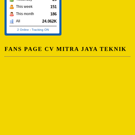
151
This week
186
This month
24.062K
All
2 Online
-
Tracking ON
FANS PAGE CV MITRA JAYA TEKNIK