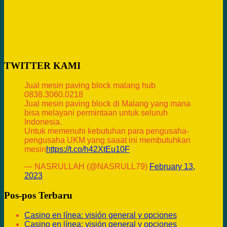
TWITTER KAMI
Jual mesin paving block malang hub
0838.3060.0218
Jual mesin paving block di Malang yang mana
bisa melayani permintaan untuk seluruh
Indonesia.
Untuk memenuhi kebutuhan para pengusaha-
pengusaha UKM yang saaat ini membutuhkan
mesin
https://t.co/h42XtEu10F
— NASRULLAH (@NASRULL79)
February 13,
2023
Pos-pos Terbaru
Casino en línea: visión general y opciones
Casino en línea: visión general y opciones