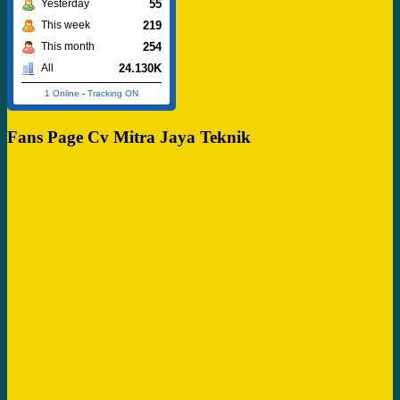
55
Yesterday
219
This week
254
This month
24.130K
All
1 Online
-
Tracking ON
Fans Page Cv Mitra Jaya Teknik