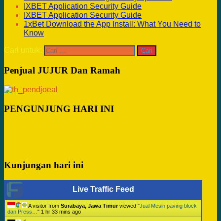
IXBET Application Security Guide
IXBET Application Security Guide
1xBet Download the App Install: What You Need to
Know
Cari untuk:
Penjual JUJUR Dan Ramah
PENGUNJUNG HARI INI
Kunjungan hari ini
Live Traffic Feed
A visitor from
Surabaya, Jawa Timur
viewed "
Jual Mesin paving block
dan Press…
"
1 hr 33 mins ago