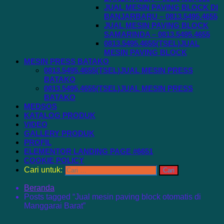
JUAL MESIN PAVING BLOCK DI
BANJARBARU – 0813.5495.4655
JUAL MESIN PAVING BLOCK
SAMARINDA – 0813.5495.4655
0813.5495.4655(TSEL)JUAL
MESIN PAVING BLOCK
MESIN PRESS BATAKO
0813.5495.4655(TSEL)JUAL MESIN PRESS
BATAKO
0813.5495.4655(TSEL)JUAL MESIN PRESS
BATAKO
MEDSOS
KATALOG PRODUK
VIDEO
GALLERY PRODUK
PROFIL
ELEMENTOR LANDING PAGE #6651
COOKIE POLICY
Cari untuk:
Beranda
Posts tagged “Jual mesin paving block otomatis di
Manggarai Barat”