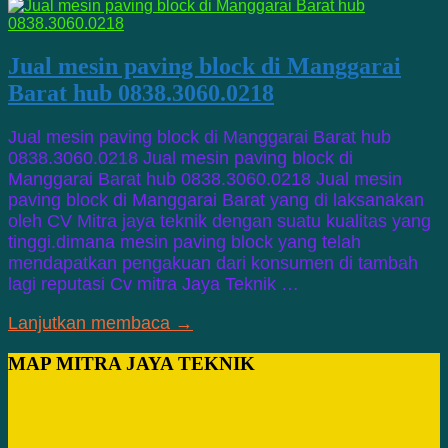
Jual mesin paving block di Manggarai
Barat hub 0838.3060.0218
Jual mesin paving block di Manggarai Barat hub
0838.3060.0218 Jual mesin paving block di
Manggarai Barat hub 0838.3060.0218 Jual mesin
paving block di Manggarai Barat yang di laksanakan
oleh CV Mitra jaya teknik dengan suatu kualitas yang
tinggi.dimana mesin paving block yang telah
mendapatkan pengakuan dari konsumen di tambah
lagi reputasi Cv mitra Jaya Teknik …
Lanjutkan membaca →
MAP MITRA JAYA TEKNIK