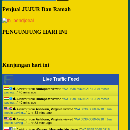
untuk:
Penjual JUJUR Dan Ramah
PENGUNJUNG HARI INI
Kunjungan hari ini
Live Traffic Feed
A visitor from
Budapest
viewed "
WA 0838.3060.0218 I Jual mesin
paving…
"
40 mins ago
A visitor from
Budapest
viewed "
WA 0838.3060.0218 I Jual mesin
paving…
"
40 mins ago
A visitor from
Ashburn, Virginia
viewed "
WA 0838-3060-0218 I Jual
mesin paving…
"
1 hr 33 mins ago
A visitor from
Ashburn, Virginia
viewed "
WA 0838-3060-0218 I Jual
mesin paving…
"
1 hr 33 mins ago
A visitor from
Warsaw, Mazowieckie
viewed "
WA 0838.3060.0218 I