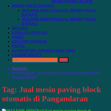
MESIN PAVING BLOCK
MESIN PRESS BATAKO
0813.5495.4655(TSEL)JUAL MESIN PRESS
BATAKO
0813.5495.4655(TSEL)JUAL MESIN PRESS
BATAKO
MEDSOS
KATALOG PRODUK
VIDEO
GALLERY PRODUK
PROFIL
ELEMENTOR LANDING PAGE #6651
COOKIE POLICY
Cari
untuk:
Beranda
Posts tagged “Jual mesin paving block otomatis di
Pangandaran”
Tag:
Jual mesin paving block
otomatis di Pangandaran