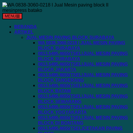
Langsung
ke
konten
MENU
BERANDA
ARTIKEL
JUAL MESIN PAVING BLOCK SURABAYA
WA 0838.3060.0218 I JUAL MESIN PAVING
BLOCK SURABAYA
0813.5495.4655(TSEL)JUAL MESIN PAVING
BLOCK SURABAYA
0813.5495.4655(TSEL)JUAL MESIN PAVING
BLOCK JAKARTA
0813.5495.4655(TSEL)JUAL MESIN PAVING
BLOCK TANGERANG
0813.5495.4655(TSEL)JUAL MESIN PAVING
BLOCK BATAM
0813.5495.4655(TSEL)JUAL MESIN PAVING
BLOCK SEMARANG
0813.5495.4655(TSEL)JUAL MESIN PAVING
BLOCK YOGYAKARTA
0813.5495.4655(TSEL)JUAL MESIN PAVING
BLOCK DI BONTANG
0813.5495.4655(TSEL)CETAKAN PAVING