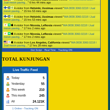
Jual mesin paving…
"
6 hrs 44 mins ago
A visitor from
Helsinki, Uusimaa
viewed "
WA 0838.3060.0218 I Jual
mesin paving…
"
15 hrs 53 mins ago
A visitor from
Helsinki, Uusimaa
viewed "
WA 0838.3060.0218 I Jual
mesin paving…
"
15 hrs 53 mins ago
A visitor from
Nicosia, Lefkosia
viewed "
WA 0838.3060.0218 I Jual
mesin paving…
"
17 hrs 2 mins ago
A visitor from
Nicosia, Lefkosia
viewed "
WA 0838.3060.0218 I Jual
mesin paving…
"
17 hrs 2 mins ago
A visitor from
Los Angeles, California
viewed "
WA 0838.3060.0218 I
Jual mesin paving…
"
17 hrs 28 mins ago
Get Script
Real Time
Tracking ON
TOTAL KUNJUNGAN
Live Traffic Feed
5
Today
55
Yesterday
210
This week
245
This month
24.121K
All
1 Online
-
Tracking ON