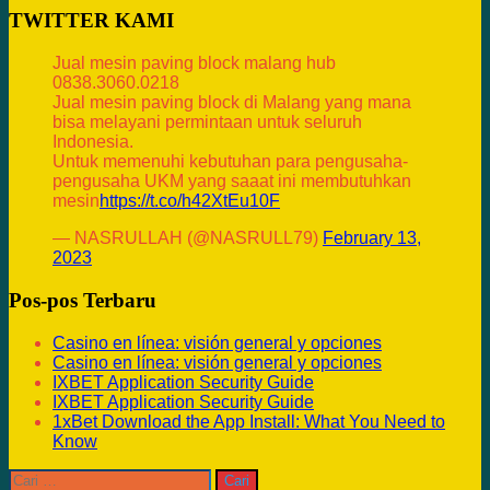
TWITTER KAMI
Jual mesin paving block malang hub
0838.3060.0218
Jual mesin paving block di Malang yang mana
bisa melayani permintaan untuk seluruh
Indonesia.
Untuk memenuhi kebutuhan para pengusaha-
pengusaha UKM yang saaat ini membutuhkan
mesin
https://t.co/h42XtEu10F
— NASRULLAH (@NASRULL79)
February 13,
2023
Pos-pos Terbaru
Casino en línea: visión general y opciones
Casino en línea: visión general y opciones
IXBET Application Security Guide
IXBET Application Security Guide
1xBet Download the App Install: What You Need to
Know
Cari