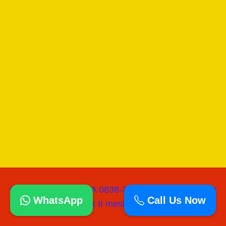
Copyright © 2026 WA 0838-3060-0218 I Jual Mesin
WhatsApp
Call Us Now
paving block II mesinpress batako