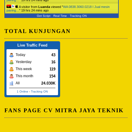
paving…
"
19 hrs 24 mins ago
A visitor from
Luanda
viewed "
WA 0838.3060.0218 I Jual mesin
paving…
"
19 hrs 24 mins ago
Get Script
Real Time
Tracking ON
TOTAL KUNJUNGAN
Live Traffic Feed
43
Today
16
Yesterday
119
This week
154
This month
24.030K
All
1 Online
-
Tracking ON
FANS PAGE CV MITRA JAYA TEKNIK