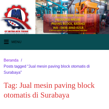
Langsung
ke
konten
MENU
Beranda
Posts tagged “Jual mesin paving block otomatis di
Surabaya”
Tag:
Jual mesin paving block
otomatis di Surabaya