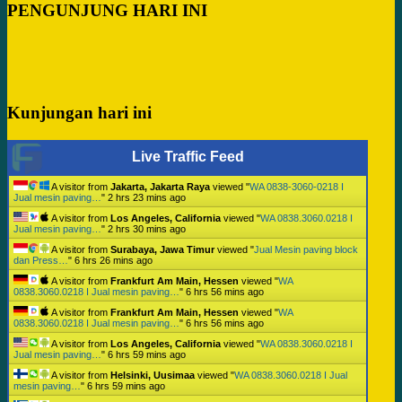
PENGUNJUNG HARI INI
Kunjungan hari ini
Live Traffic Feed
A visitor from
Jakarta, Jakarta Raya
viewed "
WA 0838-3060-0218 I
Jual mesin paving…
"
2 hrs 23 mins ago
A visitor from
Los Angeles, California
viewed "
WA 0838.3060.0218 I
Jual mesin paving…
"
2 hrs 30 mins ago
A visitor from
Surabaya, Jawa Timur
viewed "
Jual Mesin paving block
dan Press…
"
6 hrs 26 mins ago
A visitor from
Frankfurt Am Main, Hessen
viewed "
WA
0838.3060.0218 I Jual mesin paving…
"
6 hrs 56 mins ago
A visitor from
Frankfurt Am Main, Hessen
viewed "
WA
0838.3060.0218 I Jual mesin paving…
"
6 hrs 56 mins ago
A visitor from
Los Angeles, California
viewed "
WA 0838.3060.0218 I
Jual mesin paving…
"
6 hrs 59 mins ago
A visitor from
Helsinki, Uusimaa
viewed "
WA 0838.3060.0218 I Jual
mesin paving…
"
6 hrs 59 mins ago