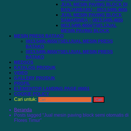
JUAL MESIN PAVING BLOCK DI
BANJARBARU – 0813.5495.4655
JUAL MESIN PAVING BLOCK
SAMARINDA – 0813.5495.4655
0813.5495.4655(TSEL)JUAL
MESIN PAVING BLOCK
MESIN PRESS BATAKO
0813.5495.4655(TSEL)JUAL MESIN PRESS
BATAKO
0813.5495.4655(TSEL)JUAL MESIN PRESS
BATAKO
MEDSOS
KATALOG PRODUK
VIDEO
GALLERY PRODUK
PROFIL
ELEMENTOR LANDING PAGE #6651
COOKIE POLICY
Cari untuk:
Beranda
Posts tagged “Jual mesin paving block semi otomatis di
Flores Timur”