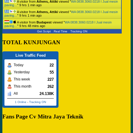
A visitor from
Athens, Attiki
viewed "
WA 0838.3060.0218 I Jual mesin
paving…
"
9 hrs 1 min ago
A visitor from
Athens, Attiki
viewed "
WA 0838.3060.0218 I Jual mesin
paving…
"
9 hrs 1 min ago
A visitor from
Budapest
viewed "
WA 0838.3060.0218 I Jual mesin
paving…
"
9 hrs 48 mins ago
Get Script
Real Time
Tracking ON
TOTAL KUNJUNGAN
Live Traffic Feed
22
Today
55
Yesterday
227
This week
262
This month
24.138K
All
1 Online
-
Tracking ON
Fans Page Cv Mitra Jaya Teknik