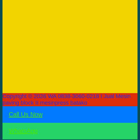
Copyright © 2026 WA 0838-3060-0218 I Jual Mesin
paving block II mesinpress batako
Call Us Now
WhatsApp