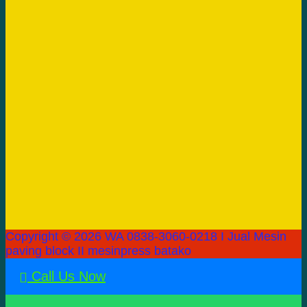
Copyright © 2026 WA 0838-3060-0218 I Jual Mesin
paving block II mesinpress batako
Call Us Now