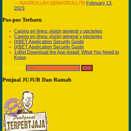
— NASRULLAH (@NASRULL79)
February 13,
2023
Pos-pos Terbaru
Casino en línea: visión general y opciones
Casino en línea: visión general y opciones
IXBET Application Security Guide
IXBET Application Security Guide
1xBet Download the App Install: What You Need to
Know
Cari untuk:
Penjual JUJUR Dan Ramah