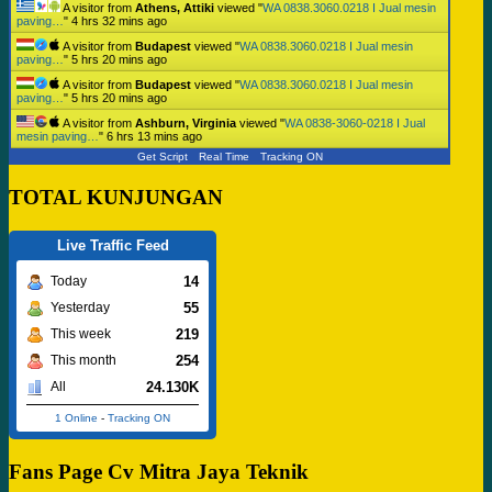
A visitor from
Athens, Attiki
viewed "
WA 0838.3060.0218 I Jual mesin
paving…
"
4 hrs 32 mins ago
A visitor from
Budapest
viewed "
WA 0838.3060.0218 I Jual mesin
paving…
"
5 hrs 20 mins ago
A visitor from
Budapest
viewed "
WA 0838.3060.0218 I Jual mesin
paving…
"
5 hrs 20 mins ago
A visitor from
Ashburn, Virginia
viewed "
WA 0838-3060-0218 I Jual
mesin paving…
"
6 hrs 13 mins ago
Get Script
Real Time
Tracking ON
TOTAL KUNJUNGAN
Live Traffic Feed
14
Today
55
Yesterday
219
This week
254
This month
24.130K
All
1 Online
-
Tracking ON
Fans Page Cv Mitra Jaya Teknik