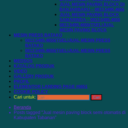
JUAL MESIN PAVING BLOCK DI
BANJARBARU – 0813.5495.4655
JUAL MESIN PAVING BLOCK
SAMARINDA – 0813.5495.4655
0813.5495.4655(TSEL)JUAL
MESIN PAVING BLOCK
MESIN PRESS BATAKO
0813.5495.4655(TSEL)JUAL MESIN PRESS
BATAKO
0813.5495.4655(TSEL)JUAL MESIN PRESS
BATAKO
MEDSOS
KATALOG PRODUK
VIDEO
GALLERY PRODUK
PROFIL
ELEMENTOR LANDING PAGE #6651
COOKIE POLICY
Cari untuk:
Beranda
Posts tagged “Jual mesin paving block semi otomatis di
Kabupaten Tabanan”