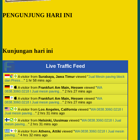
PENGUNJUNG HARI INI
Kunjungan hari ini
Live Traffic Feed
A visitor from
Surabaya, Jawa Timur
viewed "
Jual Mesin paving block
dan Press…
"
1 hr 58 mins ago
A visitor from
Frankfurt Am Main, Hessen
viewed "
WA
0838.3060.0218 I Jual mesin paving…
"
2 hrs 27 mins ago
A visitor from
Frankfurt Am Main, Hessen
viewed "
WA
0838.3060.0218 I Jual mesin paving…
"
2 hrs 27 mins ago
A visitor from
Los Angeles, California
viewed "
WA 0838.3060.0218 I
Jual mesin paving…
"
2 hrs 31 mins ago
A visitor from
Helsinki, Uusimaa
viewed "
WA 0838.3060.0218 I Jual
mesin paving…
"
2 hrs 31 mins ago
A visitor from
Athens, Attiki
viewed "
WA 0838.3060.0218 I Jual mesin
paving…
"
4 hrs 32 mins ago