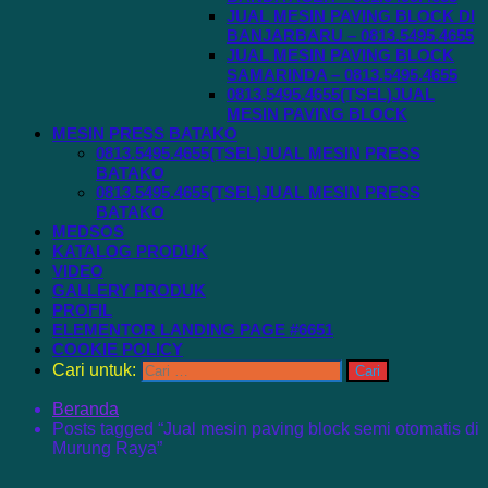
JUAL MESIN PAVING BLOCK DI
BANJARBARU – 0813.5495.4655
JUAL MESIN PAVING BLOCK
SAMARINDA – 0813.5495.4655
0813.5495.4655(TSEL)JUAL
MESIN PAVING BLOCK
MESIN PRESS BATAKO
0813.5495.4655(TSEL)JUAL MESIN PRESS
BATAKO
0813.5495.4655(TSEL)JUAL MESIN PRESS
BATAKO
MEDSOS
KATALOG PRODUK
VIDEO
GALLERY PRODUK
PROFIL
ELEMENTOR LANDING PAGE #6651
COOKIE POLICY
Cari untuk:
Beranda
Posts tagged “Jual mesin paving block semi otomatis di
Murung Raya”