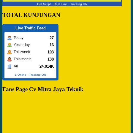
Get Script
Real Time
Tracking ON
TOTAL KUNJUNGAN
Live Traffic Feed
27
Today
16
Yesterday
103
This week
138
This month
24.014K
All
1 Online
-
Tracking ON
Fans Page Cv Mitra Jaya Teknik