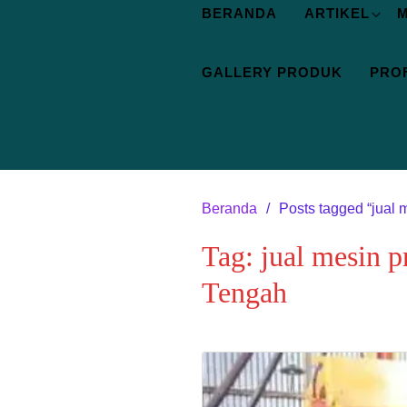
BERANDA
ARTIKEL
M
GALLERY PRODUK
PROF
Beranda
Posts tagged “jual 
Tag:
jual mesin p
Tengah