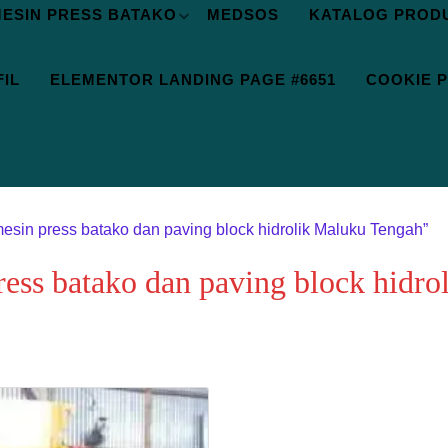
ESIN PRESS BATAKO
MEDSOS
KATALOG PROD
IL
ELEMENTOR LANDING PAGE #6651
COOKIE P
mesin press batako dan paving block hidrolik Maluku Tengah”
ress batako dan paving block hidr