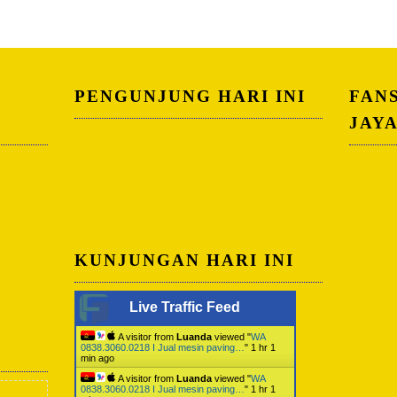
PENGUNJUNG HARI INI
FAN
JAY
KUNJUNGAN HARI INI
Live Traffic Feed
A visitor from
Luanda
viewed "
WA
0838.3060.0218 I Jual mesin paving…
"
1 hr 1
min ago
A visitor from
Luanda
viewed "
WA
0838.3060.0218 I Jual mesin paving…
"
1 hr 1