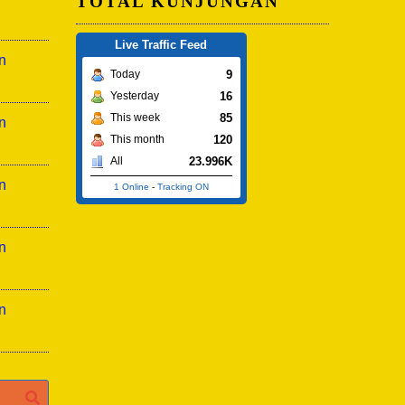
TOTAL KUNJUNGAN
Live Traffic Feed
n
9
Today
16
Yesterday
85
This week
n
120
This month
23.996K
All
n
1 Online
-
Tracking ON
n
n