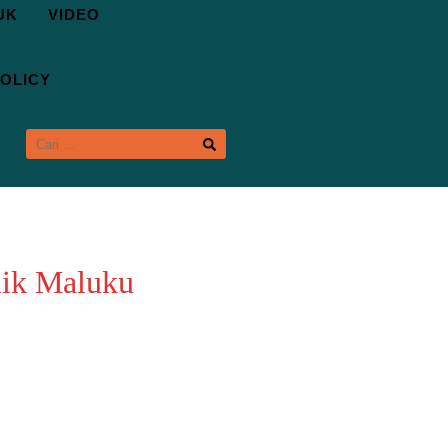
UK
VIDEO
OLICY
CARI
UNTUK:
olik Maluku