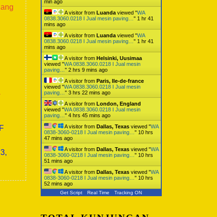
min ago
lang
A visitor from
Luanda
viewed "
WA
0838.3060.0218 I Jual mesin paving…
"
1 hr 41
mins ago
A visitor from
Luanda
viewed "
WA
0838.3060.0218 I Jual mesin paving…
"
1 hr 41
mins ago
A visitor from
Helsinki, Uusimaa
viewed "
WA 0838.3060.0218 I Jual mesin
paving…
"
2 hrs 9 mins ago
A visitor from
Paris, Ile-de-france
viewed "
WA 0838.3060.0218 I Jual mesin
a
paving…
"
3 hrs 22 mins ago
A visitor from
London, England
viewed "
WA 0838.3060.0218 I Jual mesin
paving…
"
4 hrs 45 mins ago
A visitor from
Dallas, Texas
viewed "
WA
0F
0838-3060-0218 I Jual mesin paving…
"
10 hrs
47 mins ago
A visitor from
Dallas, Texas
viewed "
WA
3,
0838-3060-0218 I Jual mesin paving…
"
10 hrs
51 mins ago
A visitor from
Dallas, Texas
viewed "
WA
0838-3060-0218 I Jual mesin paving…
"
10 hrs
52 mins ago
Get Script
Real Time
Tracking ON