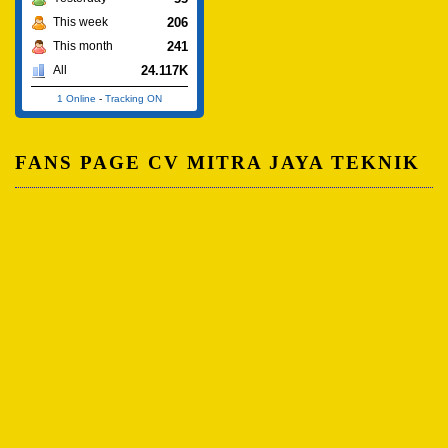
206
This week
241
This month
24.117K
All
1 Online
-
Tracking ON
FANS PAGE CV MITRA JAYA TEKNIK