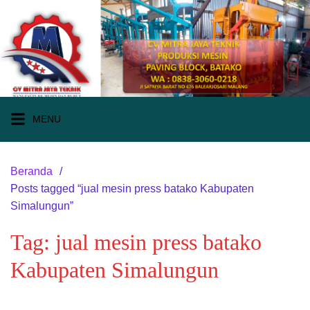
Langsung
ke
konten
MENU
Beranda
Posts tagged “jual mesin press batako Kabupaten
Simalungun”
Tag:
jual mesin press batako
Kabupaten Simalungun