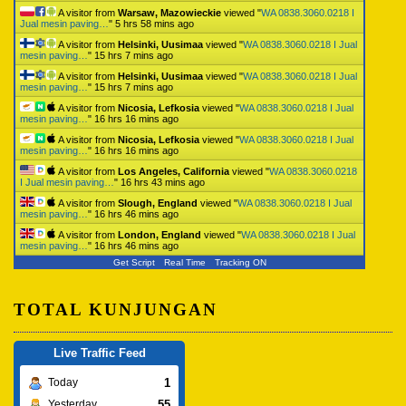
A visitor from
Warsaw, Mazowieckie
viewed "
WA 0838.3060.0218 I
Jual mesin paving…
"
5 hrs 58 mins ago
A visitor from
Helsinki, Uusimaa
viewed "
WA 0838.3060.0218 I Jual
mesin paving…
"
15 hrs 7 mins ago
A visitor from
Helsinki, Uusimaa
viewed "
WA 0838.3060.0218 I Jual
mesin paving…
"
15 hrs 7 mins ago
A visitor from
Nicosia, Lefkosia
viewed "
WA 0838.3060.0218 I Jual
mesin paving…
"
16 hrs 16 mins ago
A visitor from
Nicosia, Lefkosia
viewed "
WA 0838.3060.0218 I Jual
mesin paving…
"
16 hrs 16 mins ago
A visitor from
Los Angeles, California
viewed "
WA 0838.3060.0218
I Jual mesin paving…
"
16 hrs 43 mins ago
A visitor from
Slough, England
viewed "
WA 0838.3060.0218 I Jual
mesin paving…
"
16 hrs 46 mins ago
A visitor from
London, England
viewed "
WA 0838.3060.0218 I Jual
mesin paving…
"
16 hrs 46 mins ago
Get Script
Real Time
Tracking ON
TOTAL KUNJUNGAN
Live Traffic Feed
1
Today
55
Yesterday