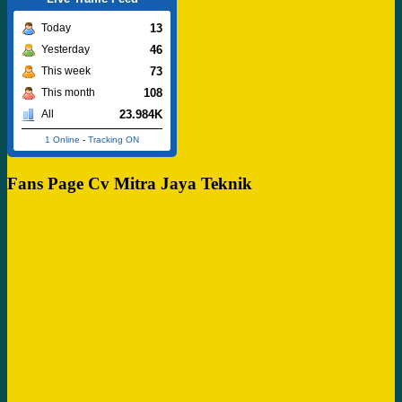
13
Today
46
Yesterday
73
This week
108
This month
23.984K
All
1 Online
-
Tracking ON
Fans Page Cv Mitra Jaya Teknik