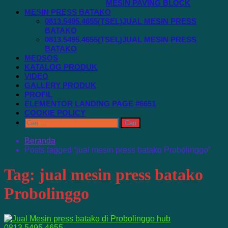
MESIN PAVING BLOCK
MESIN PRESS BATAKO
0813.5495.4655(TSEL)JUAL MESIN PRESS
BATAKO
0813.5495.4655(TSEL)JUAL MESIN PRESS
BATAKO
MEDSOS
KATALOG PRODUK
VIDEO
GALLERY PRODUK
PROFIL
ELEMENTOR LANDING PAGE #6651
COOKIE POLICY
Cari
untuk:
Beranda
Posts tagged “jual mesin press batako Probolinggo”
Tag:
jual mesin press batako
Probolinggo