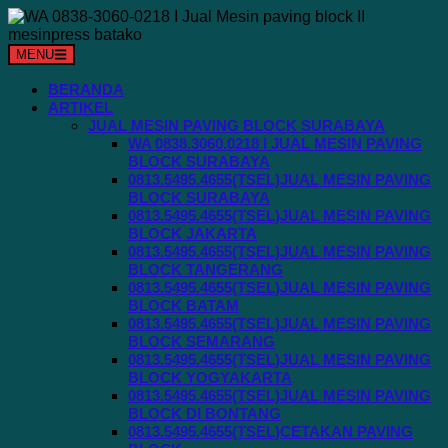
Langsung
ke
konten
MENU
BERANDA
ARTIKEL
JUAL MESIN PAVING BLOCK SURABAYA
WA 0838.3060.0218 I JUAL MESIN PAVING
BLOCK SURABAYA
0813.5495.4655(TSEL)JUAL MESIN PAVING
BLOCK SURABAYA
0813.5495.4655(TSEL)JUAL MESIN PAVING
BLOCK JAKARTA
0813.5495.4655(TSEL)JUAL MESIN PAVING
BLOCK TANGERANG
0813.5495.4655(TSEL)JUAL MESIN PAVING
BLOCK BATAM
0813.5495.4655(TSEL)JUAL MESIN PAVING
BLOCK SEMARANG
0813.5495.4655(TSEL)JUAL MESIN PAVING
BLOCK YOGYAKARTA
0813.5495.4655(TSEL)JUAL MESIN PAVING
BLOCK DI BONTANG
0813.5495.4655(TSEL)CETAKAN PAVING