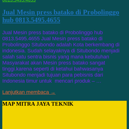
Jual Mesin press batako di Probolinggo
hub 0813.5495.4655
Jual Mesin press batako di Probolinggo hub
0813.5495.4655 Jual Mesin press batako di
Probolinggo Situbondo adalah Kota berkembang di
indonesia. Sudah selayaknya di Situbondo menjadi
salah satu sentra bisnis yang mana kebutuhan
Masyarakat akan Mesin press batako sangat
tinggi.karena seperti di ketahui bahwasanya
Situbondo menjadi tujuan para pebisnis dari
Indonesia timur untuk mencari produk – …
Lanjutkan membaca →
MAP MITRA JAYA TEKNIK