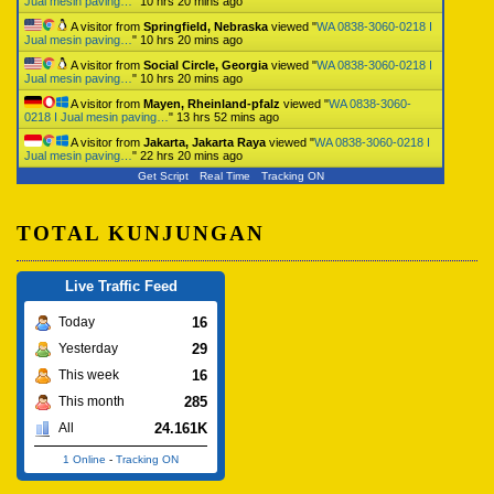
Jual mesin paving…
"
10 hrs 20 mins ago
A visitor from
Springfield, Nebraska
viewed "
WA 0838-3060-0218 I
Jual mesin paving…
"
10 hrs 20 mins ago
A visitor from
Social Circle, Georgia
viewed "
WA 0838-3060-0218 I
Jual mesin paving…
"
10 hrs 20 mins ago
A visitor from
Mayen, Rheinland-pfalz
viewed "
WA 0838-3060-
0218 I Jual mesin paving…
"
13 hrs 52 mins ago
A visitor from
Jakarta, Jakarta Raya
viewed "
WA 0838-3060-0218 I
Jual mesin paving…
"
22 hrs 20 mins ago
Get Script
Real Time
Tracking ON
TOTAL KUNJUNGAN
Live Traffic Feed
16
Today
29
Yesterday
16
This week
285
This month
24.161K
All
1 Online
-
Tracking ON