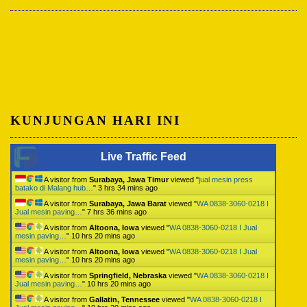
KUNJUNGAN HARI INI
Live Traffic Feed
A visitor from
Surabaya, Jawa Timur
viewed "
jual mesin press
batako di Malang hub…
"
3 hrs 34 mins ago
A visitor from
Surabaya, Jawa Barat
viewed "
WA 0838-3060-0218 I
Jual mesin paving…
"
7 hrs 36 mins ago
A visitor from
Altoona, Iowa
viewed "
WA 0838-3060-0218 I Jual
mesin paving…
"
10 hrs 20 mins ago
A visitor from
Altoona, Iowa
viewed "
WA 0838-3060-0218 I Jual
mesin paving…
"
10 hrs 20 mins ago
A visitor from
Springfield, Nebraska
viewed "
WA 0838-3060-0218 I
Jual mesin paving…
"
10 hrs 20 mins ago
A visitor from
Gallatin, Tennessee
viewed "
WA 0838-3060-0218 I