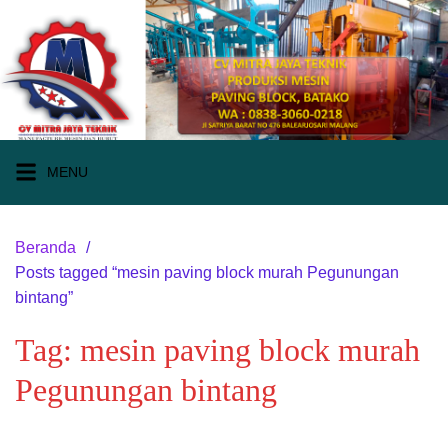
Langsung
ke
konten
MENU
Beranda
Posts tagged “mesin paving block murah Pegunungan
bintang”
Tag:
mesin paving block murah
Pegunungan bintang