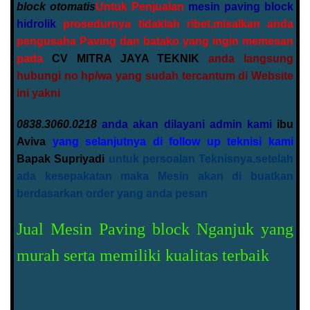
block otomatis
Untuk Penjualan
mesin paving block
hidrolik
prosedurnya tidaklah ribet,misalkan anda
pengusaha Paving dan batako yang ingin memesan
pada
CV MITRA JAYA TEKNIK
anda langsung
hubungi no hp/wa yang sudah tercantum di Website
ini yakni
0838.3060.0218
anda akan dilayani admin kami
ibu
Aviva
yang selanjutnya di follow up teknisi kami
Bapak Supriyadi
untuk persoalan Teknisnya.setelah
ada kesepakatan maka Mesin akan di buatkan
berdasarkan order yang anda pesan
Jual Mesin Paving block Nganjuk yang
murah serta memiliki kualitas terbaik