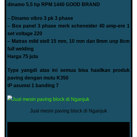
dinamo 5,5 hp RPM 1440 GOOD BRAND
– Dinamo vibro 3 pk 3 phase
– Box panel 3 phase merk scheneider 40 amp-ere 1
set voltage 220
– Matras mild stell 15 mm, 10 mm dan 8mm unp 8cm
full welding
Harga 75 juta
Type yangdi atas ini semua bisa hasilkan produk
paving dengan mutu K350
tP asumsi 1 banding 7
Jual mesin paving block di Nganjuk