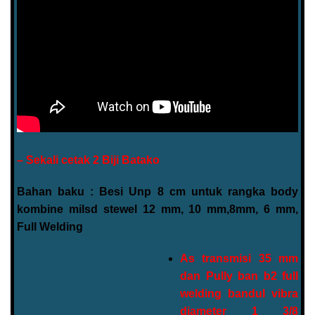
– Sekali cetak 2 Biji Batako
Bahan baku : Besi Unp 8 cm untuk rangka body
kombine milsd stewel 12 mm, 10 mm,8mm, 6 mm,
Full Welding
As transmisi 35 mm
dan Pully ban b2 full
welding bandul vibra
diameter 1 3/8