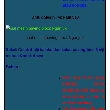
atau donghai
Untuk Mesin Type Mjt 510
jual mesin paving block Nganjuk
Sekali Cetak 4 biji batako dan kalau paving bisa 6 biji
matras Knock down
Bahan :
Besi Unp 10 cm untuk
Rangka Body
kombine mild steel 12
mm, 10 mm, 8 mm, 6
mm full welding
As Transmisi 35 mm