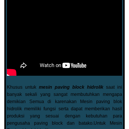
Khusus untuk
mesin paving block hidrolik
saat ini
banyak sekali yang sangat membutuhkan mengapa
demikian Semua di karenakan Mesin paving blok
hidrolik memiliki fungsi serta dapat memberikan hasil
produksi yang sesuai dengan kebutuhan para
pengusaha paving block dan batako.Untuk Mesin