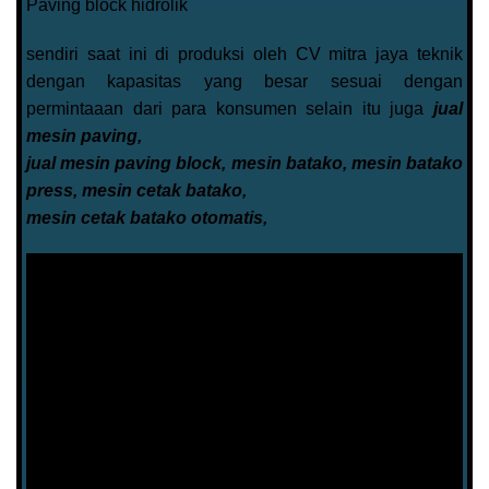
Paving block hidrolik
sendiri saat ini di produksi oleh CV mitra jaya teknik
dengan kapasitas yang besar sesuai dengan
permintaaan dari para konsumen selain itu juga
jual
mesin paving,
jual mesin paving block, mesin batako, mesin batako
press, mesin cetak batako,
mesin cetak batako otomatis,