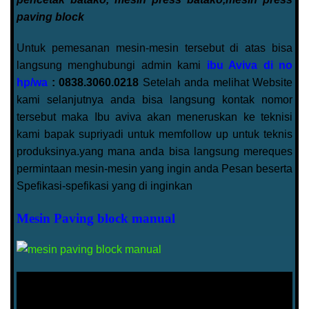
paving block
Untuk pemesanan mesin-mesin tersebut di atas bisa
langsung menghubungi admin kami
ibu Aviva di no
hp/wa
: 0838.3060.0218
Setelah anda melihat Website
kami selanjutnya anda bisa langsung kontak nomor
tersebut maka Ibu aviva akan meneruskan ke teknisi
kami bapak supriyadi untuk memfollow up untuk teknis
produksinya.yang mana anda bisa langsung mereques
permintaan mesin-mesin yang ingin anda Pesan beserta
Spefikasi-spefikasi yang di inginkan
Mesin Paving block manual