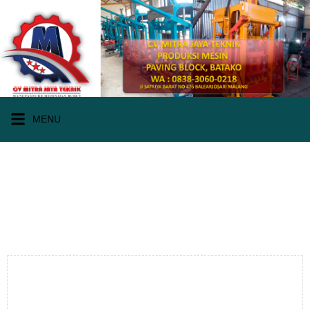
MENU
WA 0838.3060.0218 I Jual
mesin paving block Nganjuk
Jual mesin paving block Nganjuk, Jual alat mesin
press batako Nganjuk, jual beli mesin press