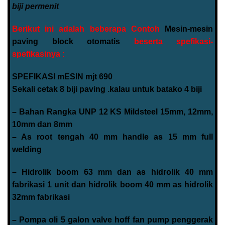
biji permenit
Berikut ini adalah beberapa Contoh
Mesin-mesin
paving block otomatis
beserta spefikasi-
spefikasinya :
SPEFIKASI mESIN mjt 690
Sekali cetak 8 biji paving .kalau untuk batako 4 biji
– Bahan Rangka UNP 12 KS Mildsteel 15mm, 12mm,
10mm dan 8mm
– As root tengah 40 mm handle as 15 mm full
welding
– Hidrolik boom 63 mm dan as hidrolik 40 mm
fabrikasi 1 unit dan hidrolik boom 40 mm as hidrolik
32mm fabrikasi
– Pompa oli 5 galon valve hoff fan pump penggerak