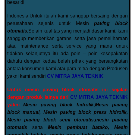
besar di
Indonesia.Untuk itulah kami sanggup bersaing dengan
perusahaan sejenis untuk Mesin
paving block
otomatis.
Selain kualitas yang menjadi dasar kami, kami
sanggup memberikan garansi serta jasa pemeliharaan
atau maintenance serta service yang mana untuk
tidakan selanjutnya itu ada poin – poin kesepakatan
dahulu dengan kedua belah pihak yang bersangkutan
antara konsumen kami ataupara mitra dengan Produsen
yakni kami sendiri
CV MITRA JAYA TEKNIK
Untuk mesin paving block otomatis ini sejalan
dengan produk lainya dari
CV MITRA JAYA TEKNIK
yakni
Mesin paving block hidrolik,Mesin paving
block manual, Mesin paving block press hidrolik,
Mesin paving block semi otomatis,mesin paving
otomatis
serta
Mesin pembuat batako, Mesin
pencetak batako, mesin press batako,mesin press