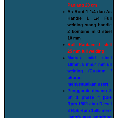
Panjang 20 cm
As Root 1 1/4 dan As
Handle 1 1/4 Full
welding stang handle
2 kombine mild steel
10 mm
Roll Rantaimild stell
25 mm full welding
Matras mild steel
10mm, 8 mm,4 mm ull
welding (Custom /
ukuran
menyesuaikan user)
Penggerak dinamo 3
ph 1 phase 4 pole
Rpm 1500 atau Diesel
8 Rpk Rpm 1500 merk
jiangfa ataujiangdong