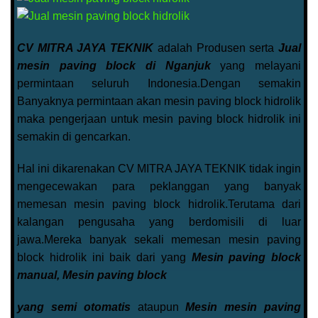
CV MITRA JAYA TEKNIK
adalah Produsen serta
Jual
mesin paving block di Nganjuk
yang melayani
permintaan seluruh Indonesia.Dengan semakin
Banyaknya permintaan akan mesin paving block hidrolik
maka pengerjaan untuk mesin paving block hidrolik ini
semakin di gencarkan.
Hal ini dikarenakan CV MITRA JAYA TEKNIK tidak ingin
mengecewakan para peklanggan yang banyak
memesan mesin paving block hidrolik.Terutama dari
kalangan pengusaha yang berdomisili di luar
jawa.Mereka banyak sekali memesan mesin paving
block hidrolik ini baik dari yang
Mesin paving block
manual, Mesin paving block
yang semi otomatis
ataupun
Mesin mesin paving