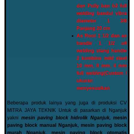
dan Pully ban b2 full
welding bandul vibra
diameter 1 3/8
Panjang 20 cm
As Root 1 1/2 dan as
handle 1 1/2 ull
welding stang handle
2 kombine mild steel
10 mm, 8 mm, 4 mm
full welding(Custom /
ukuran
menyesuaikan
Beberapa produk lainya yang juga di produksi CV
MITRA JAYA TEKNIK Untuk di pasarkan di Nganjuk
yakni
mesin paving block hidrolik Nganjuk,
mesin
paving block manual Nganjuk, mesin paving block
murah Nganjuk, mesin paving block otomatis