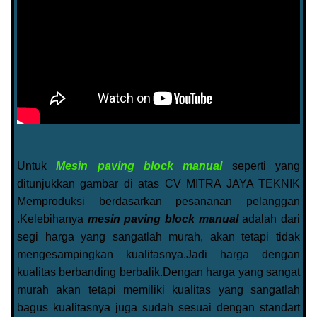
Untuk
Mesin paving block manual
seperti yang
ditunjukkan gambar di atas CV MITRA JAYA TEKNIK
Memproduksi berdasarkan pesananan pelanggan
.Kelebihanya
mesin paving block manual
adalah dari
segi harga yang sangatlah murah, akan tetapi tidak
mengesampingkan kualitasnya.Jadi harga dengan
kualitas berbanding berbalik.Dengan harga yang sangat
murah akan tetapi memiliki kualitas yang sangatlah
bagus kualitasnya juga sudah sesuai dengan standart