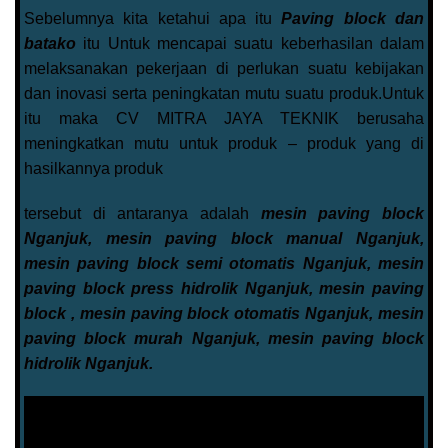
Sebelumnya kita ketahui apa itu
Paving block dan
batako
itu Untuk mencapai suatu keberhasilan dalam
melaksanakan pekerjaan di perlukan suatu kebijakan
dan inovasi serta peningkatan mutu suatu produk.Untuk
itu maka CV MITRA JAYA TEKNIK berusaha
meningkatkan mutu untuk produk – produk yang di
hasilkannya produk
tersebut di antaranya adalah
mesin paving block
Nganjuk, mesin paving block manual Nganjuk,
mesin paving block semi otomatis Nganjuk, mesin
paving block press hidrolik Nganjuk, mesin paving
block , mesin paving block otomatis Nganjuk, mesin
paving block murah Nganjuk, mesin paving block
hidrolik Nganjuk.