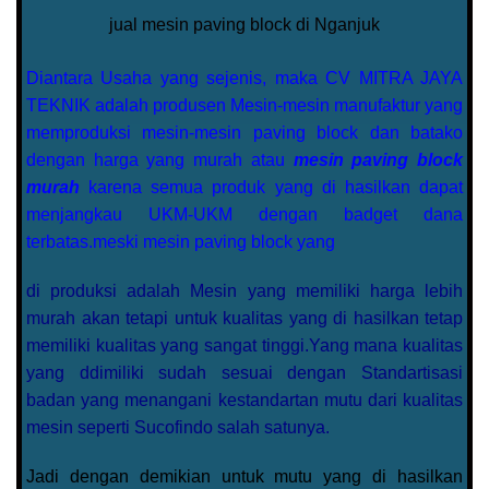
jual mesin paving block di Nganjuk
Diantara Usaha yang sejenis, maka CV MITRA JAYA
TEKNIK adalah produsen Mesin-mesin manufaktur yang
memproduksi mesin-mesin paving block dan batako
dengan harga yang murah atau
mesin paving block
murah
karena semua produk yang di hasilkan dapat
menjangkau UKM-UKM dengan badget dana
terbatas.meski mesin paving block yang
di produksi adalah Mesin yang memiliki harga lebih
murah akan tetapi untuk kualitas yang di hasilkan tetap
memiliki kualitas yang sangat tinggi.Yang mana kualitas
yang ddimiliki sudah sesuai dengan Standartisasi
badan yang menangani kestandartan mutu dari kualitas
mesin seperti Sucofindo salah satunya.
Jadi dengan demikian untuk mutu yang di hasilkan