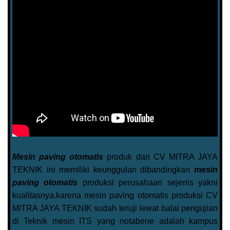
Mesin paving otomatis
produk dari CV MITRA JAYA
TEKNIK ini memiliki keunggulan dibandingkan
mesin
paving otomatis
produksi perusahaan sejenis yakni
kualitasnya.karena mesin paving otomatis produksi CV
MITRA JAYA TEKNIK sudah teruji lewat balai pengujian
di Teknik mesin ITS yang notabene adalah kampus