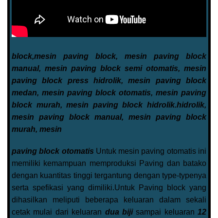
block,mesin paving block, mesin paving block
manual, mesin paving block semi otomatis, mesin
paving block press hidrolik, mesin paving block
medan, mesin paving block otomatis, mesin paving
block murah, mesin paving block hidrolik.
hidrolik,
mesin paving block manual, mesin paving block
murah, mesin
paving block otomatis
Untuk mesin paving otomatis ini
memiliki kemampuan memproduksi Paving dan batako
dengan kuantitas tinggi tergantung dengan type-typenya
serta spefikasi yang dimiliki.Untuk Paving block yang
dihasilkan meliputi beberapa keluaran dalam sekali
cetak mulai dari keluaran
dua biji
sampai keluaran
12