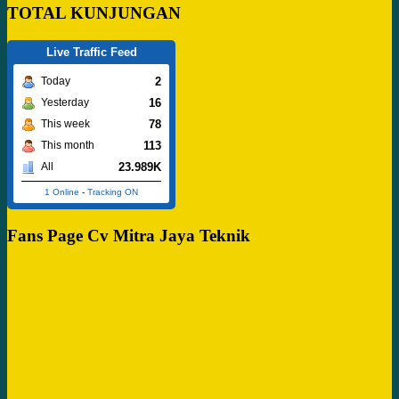
TOTAL KUNJUNGAN
Live Traffic Feed
2
Today
16
Yesterday
78
This week
113
This month
23.989K
All
1 Online
-
Tracking ON
Fans Page Cv Mitra Jaya Teknik