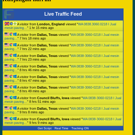
Live Traffic Feed
A visitor from
London, England
viewed "
WA 0838.3060.0218 I Jual
mesin paving…
"
1 hr 15 mins ago
A visitor from
Dallas, Texas
viewed "
WA 0838-3060-0218 I Jual mesin
paving…
"
7 hrs 18 mins ago
A visitor from
Dallas, Texas
viewed "
WA 0838-3060-0218 I Jual mesin
paving…
"
7 hrs 22 mins ago
A visitor from
Dallas, Texas
viewed "
WA 0838-3060-0218 I Jual mesin
paving…
"
7 hrs 23 mins ago
A visitor from
Dallas, Texas
viewed "
WA 0838-3060-0218 I Jual mesin
paving…
"
8 hrs 46 mins ago
A visitor from
Dallas, Texas
viewed "
WA 0838-3060-0218 I Jual mesin
paving…
"
8 hrs 47 mins ago
A visitor from
Dallas, Texas
viewed "
WA 0838-3060-0218 I Jual mesin
paving…
"
8 hrs 50 mins ago
A visitor from
Council Bluffs, Iowa
viewed "
WA 0838-3060-0218 I Jual
mesin paving…
"
8 hrs 51 mins ago
A visitor from
Dallas, Texas
viewed "
WA 0838-3060-0218 I Jual mesin
paving…
"
9 hrs 8 mins ago
A visitor from
Council Bluffs, Iowa
viewed "
WA 0838-3060-0218 I Jual
mesin paving…
"
9 hrs 9 mins ago
Get Script
Real Time
Tracking ON