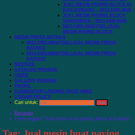
JUAL MESIN PAVING BLOCK DI
BANJARBARU – 0813.5495.4655
JUAL MESIN PAVING BLOCK
SAMARINDA – 0813.5495.4655
0813.5495.4655(TSEL)JUAL
MESIN PAVING BLOCK
MESIN PRESS BATAKO
0813.5495.4655(TSEL)JUAL MESIN PRESS
BATAKO
0813.5495.4655(TSEL)JUAL MESIN PRESS
BATAKO
MEDSOS
KATALOG PRODUK
VIDEO
GALLERY PRODUK
PROFIL
ELEMENTOR LANDING PAGE #6651
COOKIE POLICY
Cari untuk:
Beranda
Posts tagged “Jual mesin buat paving block di Kolaka”
Tag:
Jual mesin buat paving