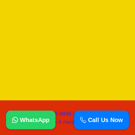
Copyright © 2026 WA 0838-3060-0218 I Jual Mesin
WhatsApp
Call Us Now
paving block II mesinpress batako