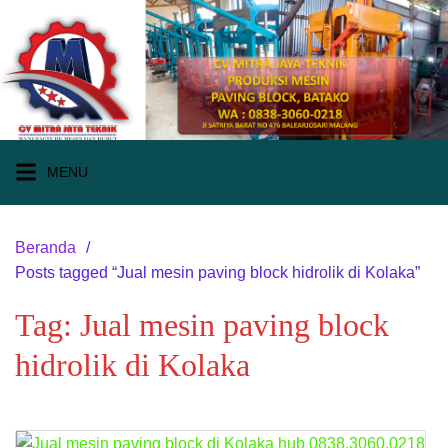
Langsung
ke
konten
MENU
Beranda
Posts tagged “Jual mesin paving block hidrolik di Kolaka”
Tag:
Jual mesin paving block
hidrolik di Kolaka