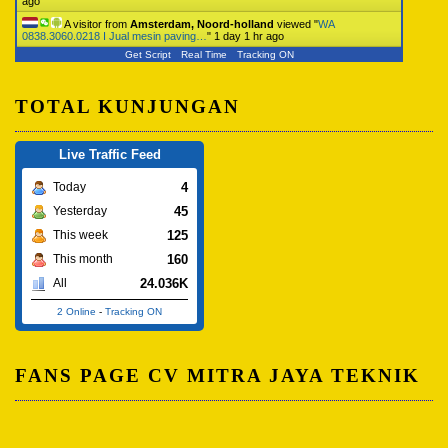
ago
A visitor from
Amsterdam, Noord-holland
viewed "
WA
0838.3060.0218 I Jual mesin paving…
"
1 day 1 hr ago
Get Script
Real Time
Tracking ON
TOTAL KUNJUNGAN
Live Traffic Feed
4
Today
45
Yesterday
125
This week
160
This month
24.036K
All
2 Online
-
Tracking ON
FANS PAGE CV MITRA JAYA TEKNIK