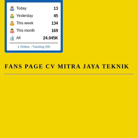
13
Today
45
Yesterday
134
This week
169
This month
24.045K
All
1 Online
-
Tracking ON
FANS PAGE CV MITRA JAYA TEKNIK