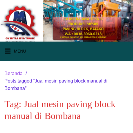
Langsung
ke
konten
MENU
Beranda
Posts tagged “Jual mesin paving block manual di
Bombana”
Tag:
Jual mesin paving block
manual di Bombana